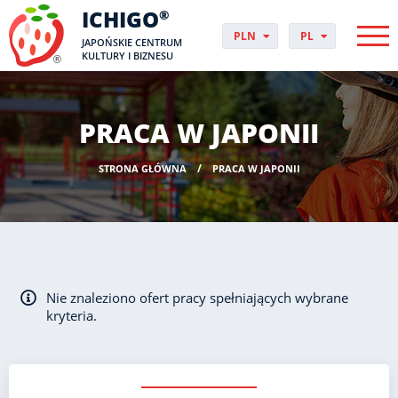
ICHIGO
®
PLN
PL
JAPOŃSKIE CENTRUM
EUR
CS
KULTURY I BIZNESU
GBP
DA
USD
DE
CHF
EN
PRACA W JAPONII
DKK
ES
NOK
FI
STRONA GŁÓWNA
PRACA W JAPONII
SEK
FR
HUF
HR
HU
IT
JP
NO
Nie znaleziono ofert pracy spełniających wybrane
PT
kryteria.
RO
SK
SV
UK