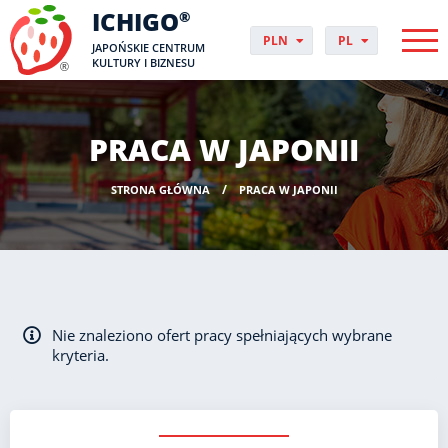
ICHIGO
®
PLN
PL
JAPOŃSKIE CENTRUM
EUR
CS
KULTURY I BIZNESU
GBP
DA
USD
DE
CHF
EN
PRACA W JAPONII
DKK
ES
NOK
FI
STRONA GŁÓWNA
PRACA W JAPONII
SEK
FR
HUF
HR
HU
IT
JP
NO
Nie znaleziono ofert pracy spełniających wybrane
PT
kryteria.
RO
SK
SV
UK