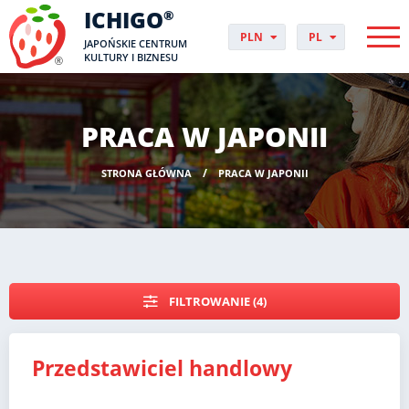
ICHIGO
®
PLN
PL
JAPOŃSKIE CENTRUM
EUR
CS
KULTURY I BIZNESU
GBP
DA
USD
DE
CHF
EN
PRACA W JAPONII
DKK
ES
NOK
FI
STRONA GŁÓWNA
PRACA W JAPONII
SEK
FR
HUF
HR
HU
IT
JP
NO
FILTROWANIE (4)
PT
RO
SK
Przedstawiciel handlowy
SV
UK