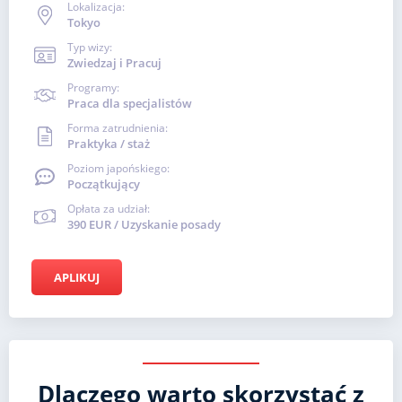
Lokalizacja:
Tokyo
Typ wizy:
Zwiedzaj i Pracuj
Programy:
Praca dla specjalistów
Forma zatrudnienia:
Praktyka / staż
Poziom japońskiego:
Początkujący
Opłata za udział:
390 EUR / Uzyskanie posady
APLIKUJ
Dlaczego warto skorzystać z