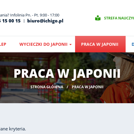
nia? Infolinia Pn. - Pt. 9:00 - 17:00
STREFA NAUCZY
 15 00 15
biuro@ichigo.pl
LEP
WYCIECZKI DO JAPONII
PRACA W JAPONII
PRACA W JAPONII
STRONA GŁÓWNA
PRACA W JAPONII
ane kryteria.