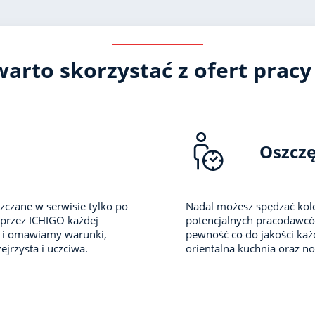
arto skorzystać z ofert pracy
Oszcz
zczane w serwisie tylko po
Nadal możesz spędzać kole
 przez ICHIGO każdej
potencjalnych pracodawców 
i i omawiamy warunki,
pewność co do jakości każd
ejrzysta i uczciwa.
orientalna kuchnia oraz no