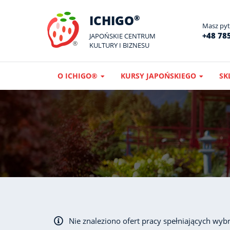
ICHIGO
®
Masz pyta
+48 785
JAPOŃSKIE CENTRUM
KULTURY I BIZNESU
O ICHIGO®
KURSY JAPOŃSKIEGO
SK
Nie znaleziono ofert pracy spełniających wybr