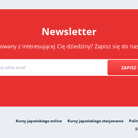
Newsletter
owany z interesującej Cię dziedziny? Zapisz się do 
ZAPISZ 
Kursy japońskiego online
Kursy japońskiego stacjonarne
Poli
S