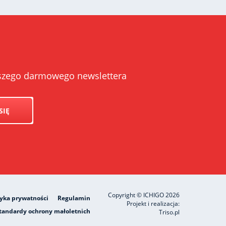
naszego darmowego newslettera
SIĘ
Copyright © ICHIGO 2026
tyka prywatności
Regulamin
Projekt i realizacja:
tandardy ochrony małoletnich
Triso.pl