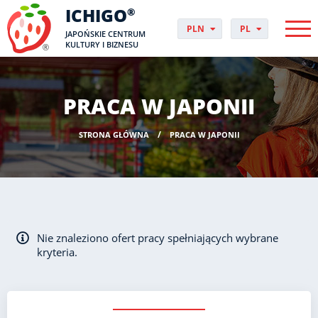
ICHIGO
®
PLN
PL
JAPOŃSKIE CENTRUM
EUR
CS
KULTURY I BIZNESU
GBP
DA
USD
DE
CHF
EN
PRACA W JAPONII
DKK
ES
NOK
FI
STRONA GŁÓWNA
PRACA W JAPONII
SEK
FR
HUF
HR
HU
IT
JP
NO
Nie znaleziono ofert pracy spełniających wybrane
PT
kryteria.
RO
SK
SV
UK