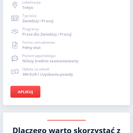
Lokalizacja:
Tokyo
Typ wizy:
Zwiedzaj i Pracuj
Programy:
Prace dla Zwiedzaj i Pracuj
Forma zatrudnienia:
Pełny etat
Poziom japońskiego:
Niższy średnio zaawansowany
Opłata za udział:
390 EUR / Uzyskanie posady
APLIKUJ
Dlaczego warto skorzystać z