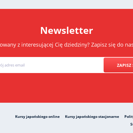
Newsletter
owany z interesującej Cię dziedziny? Zapisz się do 
ZAPISZ 
Kursy japońskiego online
Kursy japońskiego stacjonarne
Poli
S