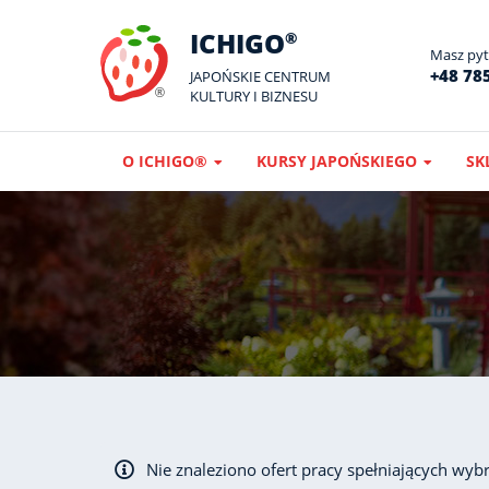
ICHIGO
®
Masz pyta
+48 785
JAPOŃSKIE CENTRUM
KULTURY I BIZNESU
O ICHIGO®
KURSY JAPOŃSKIEGO
SK
Nie znaleziono ofert pracy spełniających wybr