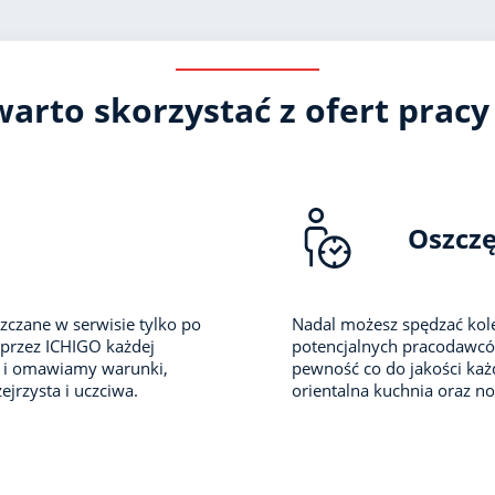
arto skorzystać z ofert pracy
Oszcz
zczane w serwisie tylko po
Nadal możesz spędzać kole
 przez ICHIGO każdej
potencjalnych pracodawców 
i i omawiamy warunki,
pewność co do jakości każd
ejrzysta i uczciwa.
orientalna kuchnia oraz no