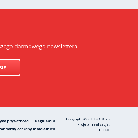
naszego darmowego newslettera
SIĘ
Copyright © ICHIGO 2026
tyka prywatności
Regulamin
Projekt i realizacja:
tandardy ochrony małoletnich
Triso.pl