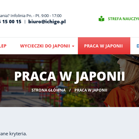
nia? Infolinia Pn. - Pt. 9:00 - 17:00
STREFA NAUCZY
 15 00 15
biuro@ichigo.pl
LEP
WYCIECZKI DO JAPONII
PRACA W JAPONII
PRACA W JAPONII
STRONA GŁÓWNA
PRACA W JAPONII
ane kryteria.