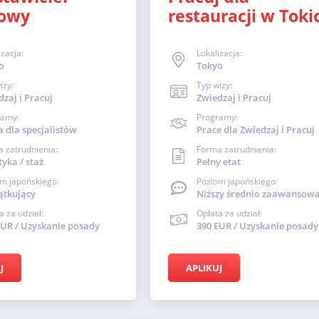
owy
restauracji w Toki
izacja:
Lokalizacja:
o
Tokyo
izy:
Typ wizy:
zaj i Pracuj
Zwiedzaj i Pracuj
ramy:
Programy:
a dla specjalistów
Prace dla Zwiedzaj i Pracuj
 zatrudnienia:
Forma zatrudnienia:
yka / staż
Pełny etat
m japońskiego:
Poziom japońskiego:
ątkujący
Niższy średnio zaawansow
a za udział:
Opłata za udział:
EUR / Uzyskanie posady
390 EUR / Uzyskanie posady
J
APLIKUJ