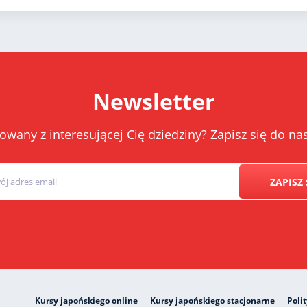
Newsletter
owany z interesującej Cię dziedziny? Zapisz się do 
ZAPISZ 
Kursy japońskiego online
Kursy japońskiego stacjonarne
Poli