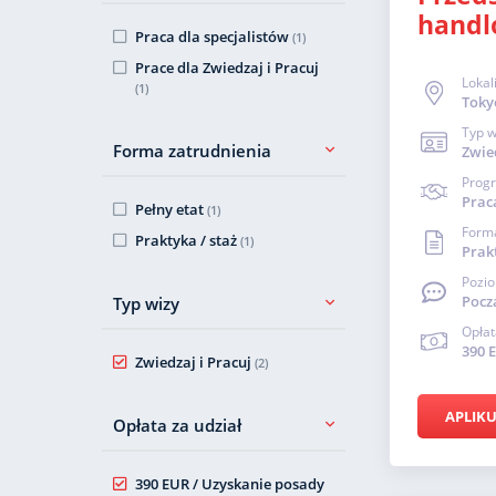
handl
Praca dla specjalistów
(1)
Prace dla Zwiedzaj i Pracuj
Lokal
(1)
Toky
Typ w
Forma zatrudnienia
Zwied
Prog
Prac
Pełny etat
(1)
Forma
Praktyka / staż
(1)
Prakt
Pozio
Pocz
Typ wizy
Opłat
390 
Zwiedzaj i Pracuj
(2)
APLIKU
Opłata za udział
390 EUR / Uzyskanie posady