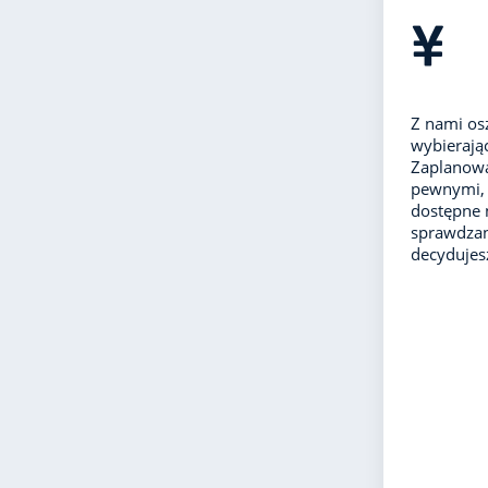
Z nami os
wybierając
Zaplanowa
pewnymi, 
dostępne 
sprawdzan
decydujes