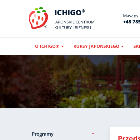
ICHIGO
®
Masz pyta
+48 785
JAPOŃSKIE CENTRUM
KULTURY I BIZNESU
O ICHIGO®
KURSY JAPOŃSKIEGO
SK
Programy
Przed