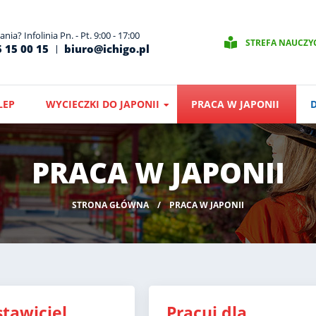
nia? Infolinia Pn. - Pt. 9:00 - 17:00
STREFA NAUCZY
 15 00 15
biuro@ichigo.pl
LEP
WYCIECZKI DO JAPONII
PRACA W JAPONII
PRACA W JAPONII
STRONA GŁÓWNA
PRACA W JAPONII
stawiciel
Pracuj dla