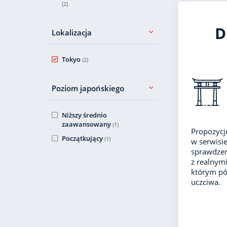
(2)
D
Lokalizacja
Tokyo
(2)
Poziom japońskiego
Niższy średnio
zaawansowany
(1)
Propozycj
Początkujący
(1)
w serwisie
sprawdzen
z realnym
którym póź
uczciwa.