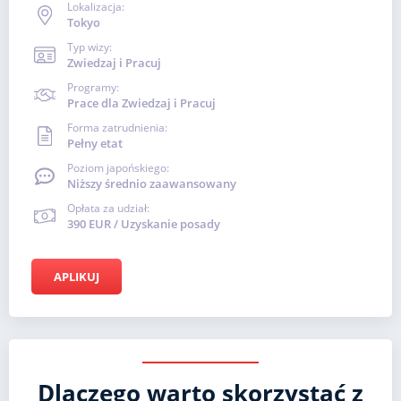
Lokalizacja:
Tokyo
Typ wizy:
Zwiedzaj i Pracuj
Programy:
Prace dla Zwiedzaj i Pracuj
Forma zatrudnienia:
Pełny etat
Poziom japońskiego:
Niższy średnio zaawansowany
Opłata za udział:
390 EUR / Uzyskanie posady
APLIKUJ
Dlaczego warto skorzystać z