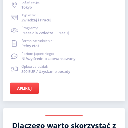
Lokalizacja:
Tokyo
Typ wizy:
Zwiedzaj i Pracuj
Programy:
Prace dla Zwiedzaj i Pracuj
Forma zatrudnienia:
Pełny etat
Poziom japońskiego:
Niższy średnio zaawansowany
Opłata za udział:
390 EUR / Uzyskanie posady
APLIKUJ
Dlaczego warto skorzystać z