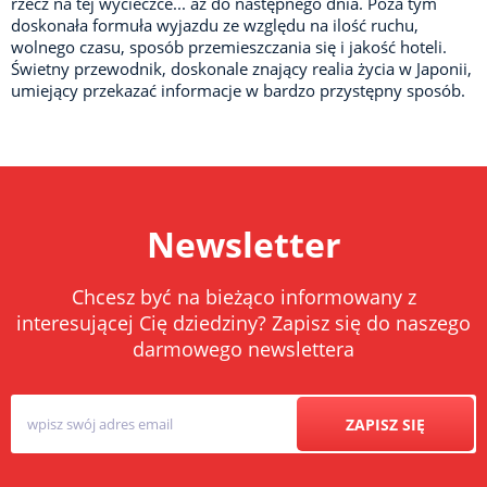
rzecz na tej wycieczce... aż do następnego dnia. Poza tym
doskonała formuła wyjazdu ze względu na ilość ruchu,
wolnego czasu, sposób przemieszczania się i jakość hoteli.
Świetny przewodnik, doskonale znający realia życia w Japonii,
umiejący przekazać informacje w bardzo przystępny sposób.
Newsletter
Chcesz być na bieżąco informowany z
interesującej Cię dziedziny? Zapisz się do naszego
darmowego newslettera
ZAPISZ SIĘ