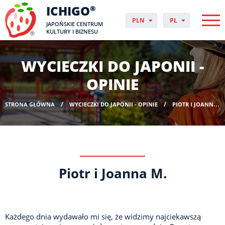
ICHIGO
®
PLN
PL
JAPOŃSKIE CENTRUM
EUR
CS
KULTURY I BIZNESU
GBP
DA
USD
DE
WYCIECZKI DO JAPONII -
CHF
EN
DKK
ES
OPINIE
NOK
FI
SEK
FR
STRONA GŁÓWNA
WYCIECZKI DO JAPONII - OPINIE
PIOTR I JOANNA M.
HUF
HR
HU
IT
JP
NO
Piotr i Joanna M.
PT
RO
SK
SV
Każdego dnia wydawało mi się, że widzimy najciekawszą
UK