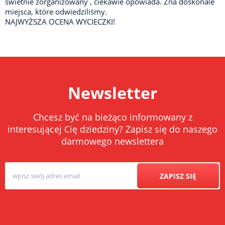
świetnie zorganizowany , ciekawie opowiada. Zna doskonale
miejsca, które odwiedziliśmy.
NAJWYŻSZA OCENA WYCIECZKI!
Newsletter
Chcesz być na bieżąco informowany z
interesującej Cię dziedziny? Zapisz się do naszego
darmowego newslettera
ZAPISZ SIĘ