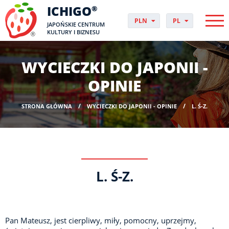
ICHIGO
®
PLN
PL
JAPOŃSKIE CENTRUM
EUR
CS
KULTURY I BIZNESU
GBP
DA
USD
DE
WYCIECZKI DO JAPONII -
CHF
EN
DKK
ES
OPINIE
NOK
FI
SEK
FR
STRONA GŁÓWNA
WYCIECZKI DO JAPONII - OPINIE
L. Ś-Z.
HUF
HR
HU
IT
JP
NO
L. Ś-Z.
PT
RO
SK
SV
Pan Mateusz, jest cierpliwy, miły, pomocny, uprzejmy,
UK