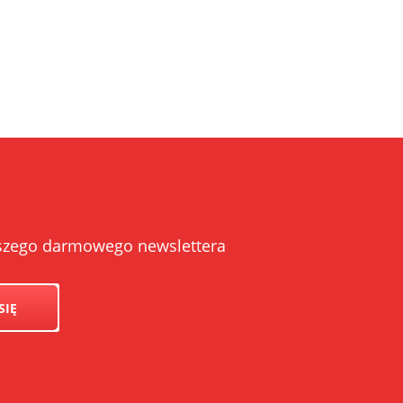
UK
naszego darmowego newslettera
SIĘ