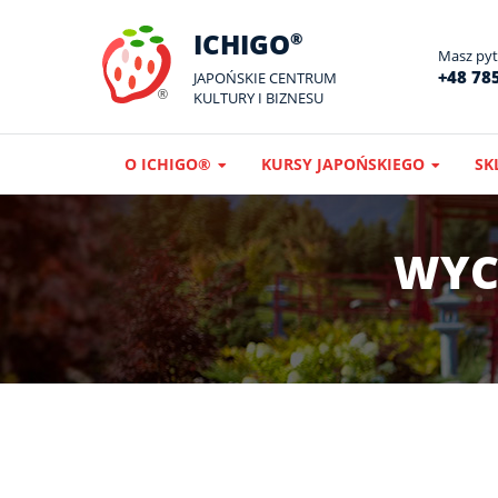
ICHIGO
®
Masz pyta
+48 785
JAPOŃSKIE CENTRUM
KULTURY I BIZNESU
O ICHIGO®
KURSY JAPOŃSKIEGO
SK
WYCI