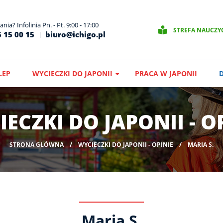
nia? Infolinia Pn. - Pt. 9:00 - 17:00
STREFA NAUCZY
 15 00 15
biuro@ichigo.pl
LEP
WYCIECZKI DO JAPONII
PRACA W JAPONII
ECZKI DO JAPONII - O
STRONA GŁÓWNA
WYCIECZKI DO JAPONII - OPINIE
MARIA S.
Maria S.