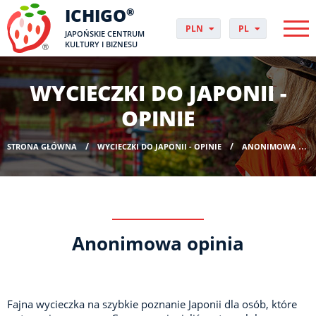
ICHIGO
®
PLN
PL
JAPOŃSKIE CENTRUM
EUR
CS
KULTURY I BIZNESU
GBP
DA
USD
DE
WYCIECZKI DO JAPONII -
CHF
EN
DKK
ES
OPINIE
NOK
FI
SEK
FR
STRONA GŁÓWNA
WYCIECZKI DO JAPONII - OPINIE
ANONIMOWA OPINIA
HUF
HR
HU
IT
JP
NO
Anonimowa opinia
PT
RO
SK
SV
Fajna wycieczka na szybkie poznanie Japonii dla osób, które
UK