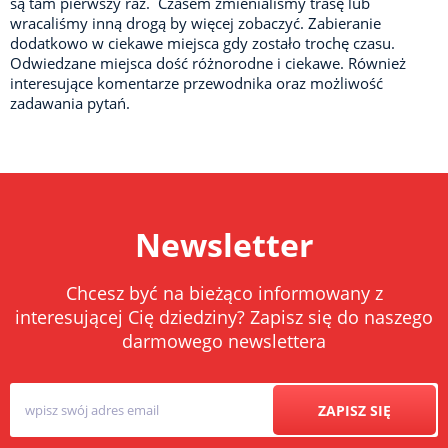
są tam pierwszy raz. Czasem zmienialiśmy trasę lub
wracaliśmy inną drogą by więcej zobaczyć. Zabieranie
dodatkowo w ciekawe miejsca gdy zostało trochę czasu.
Odwiedzane miejsca dość różnorodne i ciekawe. Również
interesujące komentarze przewodnika oraz możliwość
zadawania pytań.
Newsletter
Chcesz być na bieżąco informowany z
interesującej Cię dziedziny? Zapisz się do naszego
darmowego newslettera
ZAPISZ SIĘ