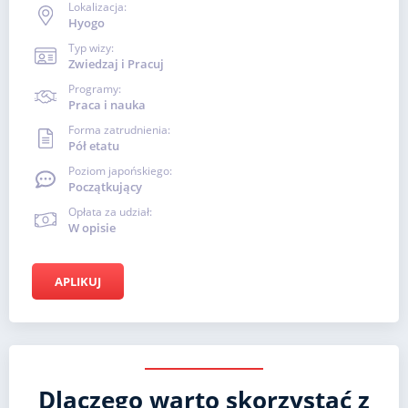
Lokalizacja:
Hyogo
Typ wizy:
Zwiedzaj i Pracuj
Programy:
Praca i nauka
Forma zatrudnienia:
Pół etatu
Poziom japońskiego:
Początkujący
Opłata za udział:
W opisie
APLIKUJ
Dlaczego warto skorzystać z