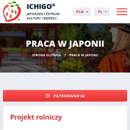
ICHIGO
®
PLN
PL
JAPOŃSKIE CENTRUM
EUR
CS
KULTURY I BIZNESU
GBP
DA
USD
DE
CHF
EN
PRACA W JAPONII
DKK
ES
NOK
FI
STRONA GŁÓWNA
PRACA W JAPONII
SEK
FR
HUF
HR
HU
IT
JP
NO
FILTROWANIE (4)
PT
RO
SK
Projekt rolniczy
SV
UK