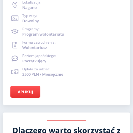
Lokalizacja:
Nagano
Typ wizy:
Dowolny
Programy:
Program wolontariatu
Forma zatrudnienia:
Wolontariusz
Poziom japońskiego:
Początkujący
Opłata za udział:
2500 PLN / Miesięcznie
APLIKUJ
Dlaczego warto skorzystać z