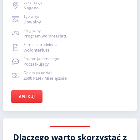
Lokalizacja:
Nagano
Typ wizy:
Dowolny
Programy:
Program wolontariatu
Forma zatrudnienia:
Wolontariusz
Poziom japońskiego:
Początkujący
Opłata za udział:
2500 PLN / Miesięcznie
APLIKUJ
Dlaczego warto skorzystać z