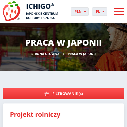
ICHIGO
®
PLN
PL
JAPOŃSKIE CENTRUM
EUR
CS
KULTURY I BIZNESU
GBP
DA
USD
DE
CHF
EN
PRACA W JAPONII
DKK
ES
NOK
FI
STRONA GŁÓWNA
PRACA W JAPONII
SEK
FR
HUF
HR
HU
IT
JP
NO
FILTROWANIE (4)
PT
RO
SK
Projekt rolniczy
SV
UK