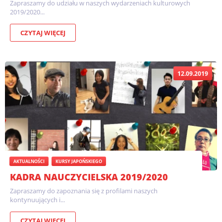
Zapraszamy do udziału w naszych wydarzeniach kulturowych
2019/2020...
CZYTAJ WIĘCEJ
12.09.2019
AKTUALNOŚCI
KURSY JAPOŃSKIEGO
KADRA NAUCZYCIELSKA 2019/2020
Zapraszamy do zapoznania się z profilami naszych
kontynuujących i...
CZYTAJ WIĘCEJ