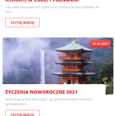
Tak wiele pozytywnych opinii oraz rosnąca liczba uczniów ( w
tym...
CZYTAJ WIĘCEJ
01.01.2021
ŻYCZENIA NOWOROCZNE 2021
Wchodząc w Rok Byka 2021, życzymy wszystkim naszym
sympatykom...
CZYTAJ WIĘCEJ