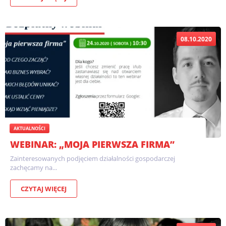
08.10.2020
AKTUALNOŚCI
WEBINAR: „MOJA PIERWSZA FIRMA”
Zainteresowanych podjęciem działalności gospodarczej
zachęcamy na...
CZYTAJ WIĘCEJ