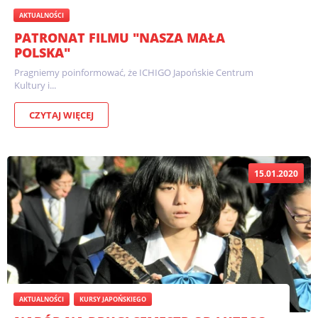
AKTUALNOŚCI
PATRONAT FILMU "NASZA MAŁA
POLSKA"
Pragniemy poinformować, że ICHIGO Japońskie Centrum
Kultury i...
CZYTAJ WIĘCEJ
15.01.2020
AKTUALNOŚCI
KURSY JAPOŃSKIEGO