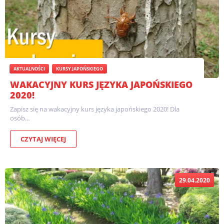
AKTUALNOŚCI
KURSY JAPOŃSKIEGO
WAKACYJNY KURS JĘZYKA JAPOŃSKIEGO
2020!
Zapisz się na wakacyjny kurs języka japońskiego 2020! Dla
osób...
CZYTAJ WIĘCEJ
29.04.2020