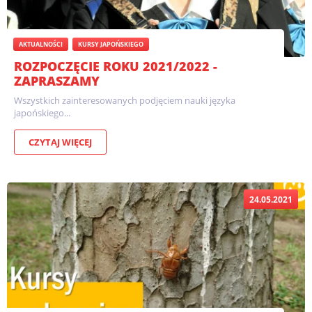
AKTUALNOŚCI
KURSY JAPOŃSKIEGO
ROZPOCZĘCIE ROKU 2021/2022 -
ZAPRASZAMY
Wszystkich zainteresowanych podjęciem nauki języka
japońskiego...
CZYTAJ WIĘCEJ
24.05.2021