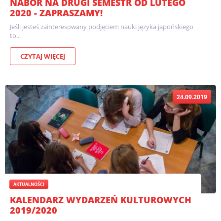
NABÓR NA DRUGI SEMESTR OD LUTEGO
2020 - ZAPRASZAMY!
Jeśli jesteś zainteresowany podjęciem nauki języka japońskiego
to...
CZYTAJ WIĘCEJ
24.09.2019
AKTUALNOŚCI
KALENDARZ WYDARZEŃ KULTUROWYCH
2019/2020