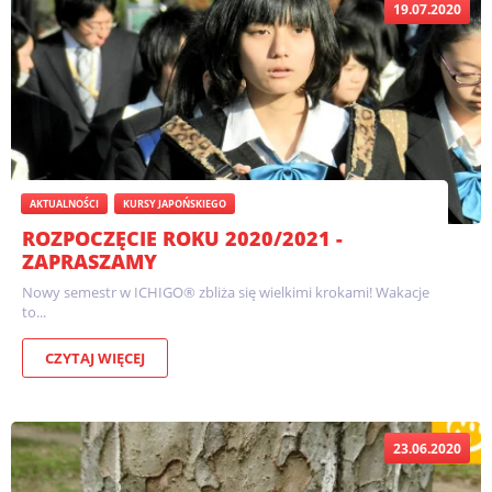
19.07.2020
AKTUALNOŚCI
KURSY JAPOŃSKIEGO
ROZPOCZĘCIE ROKU 2020/2021 -
ZAPRASZAMY
Nowy semestr w ICHIGO® zbliża się wielkimi krokami! Wakacje
to...
CZYTAJ WIĘCEJ
23.06.2020