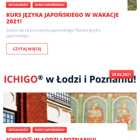
AKTUALNOŚCI
KURSY JAPOŃSKIEGO
KURS JĘZYKA JAPOŃSKIEGO W WAKACJE
2021!
Zapisz się za kurs języka japońskiego! Nauka języka
japońskiego...
CZYTAJ WIĘCEJ
29.04.2021
AKTUALNOŚCI
KURSY JAPOŃSKIEGO
ICHIGOⓇ W ŁODZI I POZNANIU!