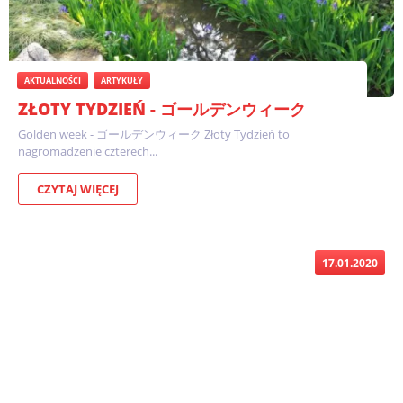
AKTUALNOŚCI
ARTYKUŁY
ZŁOTY TYDZIEŃ - ゴールデンウィーク
Golden week - ゴールデンウィーク Złoty Tydzień to
nagromadzenie czterech...
CZYTAJ WIĘCEJ
17.01.2020